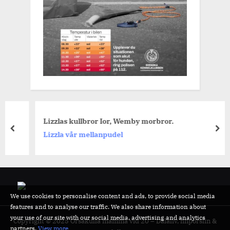
Lizzlas kullbror Ior, Wemby morbror.
prev
nex
Lizzla vår mellanpudel
We use cookies to personalise content and ads, to provide social media
features and to analyse our traffic. We also share information about
your use of our site with our social media, advertising and analytics
Copyright © 2025 Orsakulla mamma vid 20 – Dalaliv, finporslin &
partners.
View more