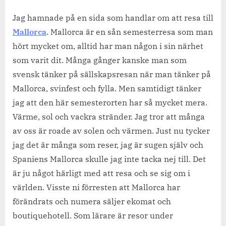
Resor
och
Jag hamnade på en sida som handlar om att resa till
andra
Mallorca
. Mallorca är en sån semesterresa som man
trevligheter.
hört mycket om, alltid har man någon i sin närhet
som varit dit. Många gånger kanske man som
svensk tänker på sällskapsresan när man tänker på
Mallorca, svinfest och fylla. Men samtidigt tänker
jag att den här semesterorten har så mycket mera.
Värme, sol och vackra stränder. Jag tror att många
av oss är roade av solen och värmen. Just nu tycker
jag det är många som reser, jag är sugen själv och
Spaniens Mallorca skulle jag inte tacka nej till. Det
är ju något härligt med att resa och se sig om i
världen. Visste ni förresten att Mallorca har
förändrats och numera säljer ekomat och
boutiquehotell. Som lärare är resor under