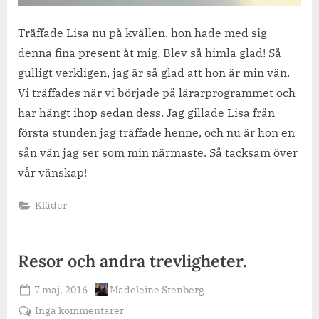
Träffade Lisa nu på kvällen, hon hade med sig
denna fina present åt mig. Blev så himla glad! Så
gulligt verkligen, jag är så glad att hon är min vän.
Vi träffades när vi började på lärarprogrammet och
har hängt ihop sedan dess. Jag gillade Lisa från
första stunden jag träffade henne, och nu är hon en
sån vän jag ser som min närmaste. Så tacksam över
vår vänskap!
Kläder
Resor och andra trevligheter.
Posted
By
7 maj, 2016
Madeleine Stenberg
on
till
Inga kommentarer