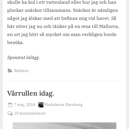
skulle ha kul i ett vattenland eller hur jag och han
plockar snäckor tillsammans. Snäckor är nämligen
något jag älskar med att befinns mig vid havet. Så
här sitter jag nu och tänker på en resa till Mallorca,
en ort jag hört så mycket om man verkligen borde
besöka.
Sponsrat inlägg.
Reklam
Vårrullen idag.
Posted
By
7 maj, 2016
Madeleine Stenberg
on
till
10 kommentarer
Vårrullen
idag.