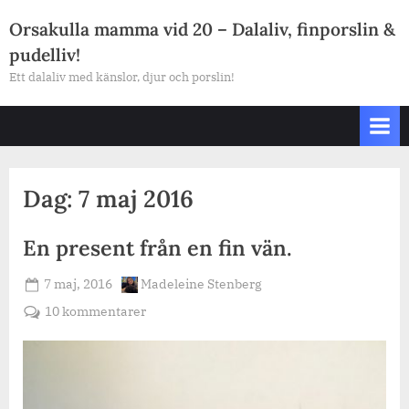
Skip
Orsakulla mamma vid 20 – Dalaliv, finporslin &
to
pudelliv!
content
Ett dalaliv med känslor, djur och porslin!
Dag:
7 maj 2016
En present från en fin vän.
Posted
By
7 maj, 2016
Madeleine Stenberg
on
till
10 kommentarer
En
present
från
en