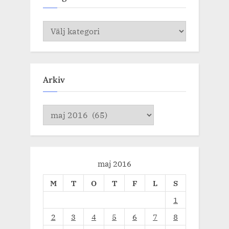
Kategorier
Arkiv
Arkiv
maj 2016
M
T
O
T
F
L
S
1
2
3
4
5
6
7
8