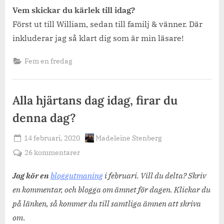
Vem skickar du kärlek till idag?
Först ut till William, sedan till familj & vänner. Där
inkluderar jag så klart dig som är min läsare!
Fem en fredag
Alla hjärtans dag idag, firar du
denna dag?
Posted
By
14 februari, 2020
Madeleine Stenberg
on
till
26 kommentarer
Alla
hjärtans
Jag kör en
bloggutmaning
i februari. Vill du delta? Skriv
dag
en kommentar, och blogga om ämnet för dagen. Klickar du
idag,
på länken, så kommer du till samtliga ämnen att skriva
firar
om
.
du