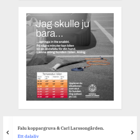
Falu koppargruva & Carl Larssongården.
prev
nex
Ett dalaliv