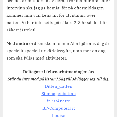
och det är mitt första av flera. Tror det blir bra, efter
intervjun ska jag gå hemåt, för på eftermiddagen
kommer min vän Lena hit för att stanna över
natten. Vi har inte setts på säkert 2-3 år så det blir
säkert jättekul.
Med andra ord
kanske inte min Alla hjärtans dag är
speciellt speciell ur kärlekssyfte, utan mer en dag
som ska fyllas med aktiviteter.
Deltagare i februariutmaningen är:
Står du inte med på listan? Säg till så lägger jag till dig.
Ditten_datten
Stenhagenbettan
it_is/Anette
BP-Computerart
Louise