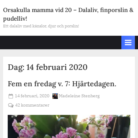
Skip
Orsakulla mamma vid 20 – Dalaliv, finporslin &
to
pudelliv!
content
Ett dalaliv med känslor, djur och porslin!
Dag:
14 februari 2020
Fem en fredag v. 7: Hjärtedagen.
Posted
By
14 februari, 2020
Madeleine Stenberg
on
till
42 kommentarer
Fem
en
fredag
v.