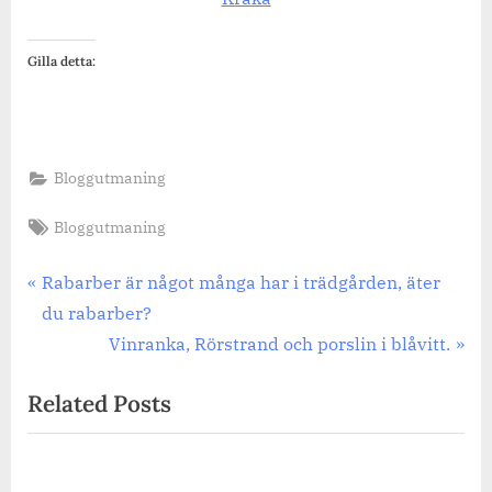
Gilla detta:
Bloggutmaning
Tags:
Bloggutmaning
Inläggsnavigering
Previous
Rabarber är något många har i trädgården, äter
Post:
du rabarber?
Next
Vinranka, Rörstrand och porslin i blåvitt.
Post:
Related Posts