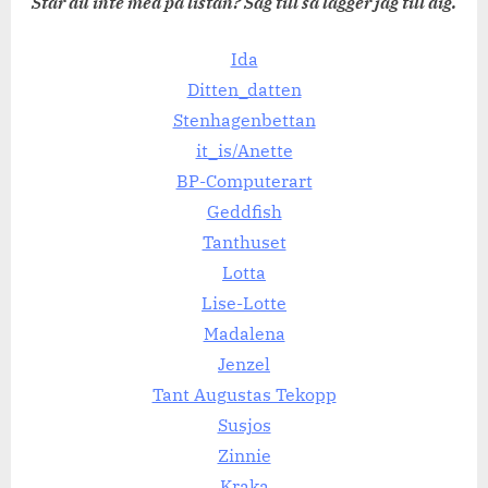
Står du inte med på listan? Säg till så lägger jag till dig.
Ida
Ditten_datten
S
tenhagenbettan
it_is/Anette
BP-Computerart
Geddfish
Tanthuset
Lotta
Lise-Lotte
Madalena
Jenzel
Tant Augustas Tekopp
Susjos
Zinnie
Kraka