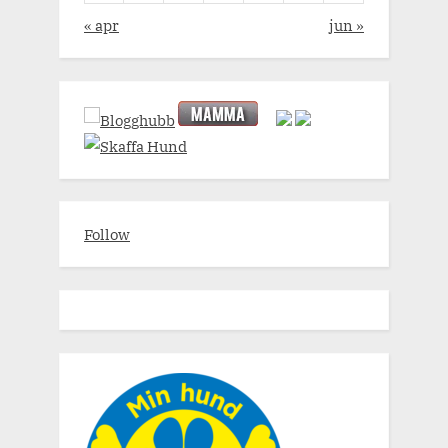
« apr
jun »
Follow