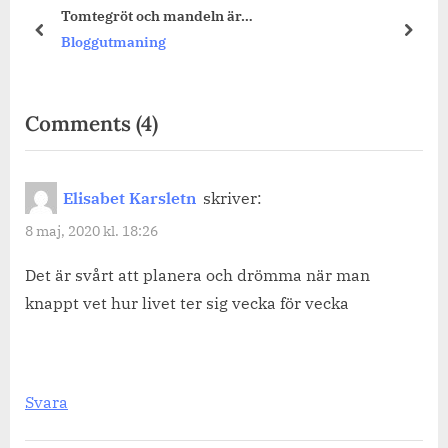
Tomtegröt och mandeln är…
Har du 
prev
next
Bloggutmaning
Blogg
on
Comments
(4)
“Har
du
Elisabet Karsletn
skriver:
satt
8 maj, 2020 kl. 18:26
upp
några
Det är svårt att planera och drömma när man
knappt vet hur livet ter sig vecka för vecka
planer
för
sommaren
ännu?”
Svara