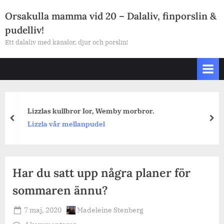
Skip
Orsakulla mamma vid 20 – Dalaliv, finporslin &
to
pudelliv!
content
Ett dalaliv med känslor, djur och porslin!
Lizzlas kullbror Ior, Wemby morbror.
prev
nex
Lizzla vår mellanpudel
Har du satt upp några planer för
sommaren ännu?
Posted
By
7 maj, 2020
Madeleine Stenberg
on