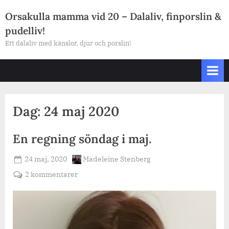
Skip
Orsakulla mamma vid 20 – Dalaliv, finporslin &
to
pudelliv!
content
Ett dalaliv med känslor, djur och porslin!
Dag:
24 maj 2020
En regning söndag i maj.
Posted
By
24 maj, 2020
Madeleine Stenberg
on
till
2 kommentarer
En
regning
söndag
i