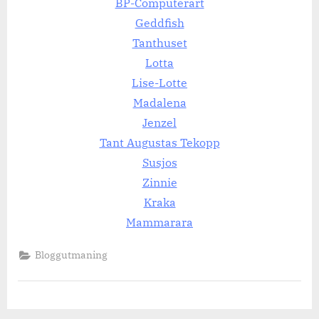
BP-Computerart
Geddfish
Tanthuset
Lotta
Lise-Lotte
Madalena
Jenzel
Tant Augustas Tekopp
Susjos
Zinnie
Kraka
Mammarara
Bloggutmaning