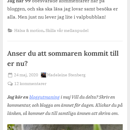
Jag har 99
obesvarade kommentarer här på
bloggen, och ska ska läsa jag lovar samt besöka er
alla. Men just nu lever jag lite i valpbubblan!
,
Hälsa & motion
Skilla vår mellanpudel
Anser du att sommaren kommit till
er nu?
Posted
By
24 maj, 2020
Madeleine Stenberg
on
till
12 kommentarer
Anser
du
Jag kör en
bloggutmaning
i maj Vill du delta? Skriv en
att
kommentar, och blogga om ämnet för dagen. Klickar du på
sommaren
länken, så kommer du till samtliga ämnen att skriva om
.
kommit
till
er