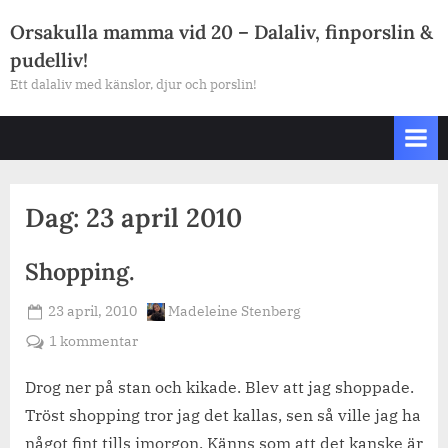
Skip
Orsakulla mamma vid 20 – Dalaliv, finporslin &
to
pudelliv!
content
Ett dalaliv med känslor, djur och porslin!
Dag:
23 april 2010
Shopping.
Posted
By
23 april, 2010
Madeleine Stenberg
on
till
1 kommentar
Shopping.
Drog ner på stan och kikade. Blev att jag shoppade.
Tröst shopping tror jag det kallas, sen så ville jag ha
något fint tills imorgon. Känns som att det kanske är