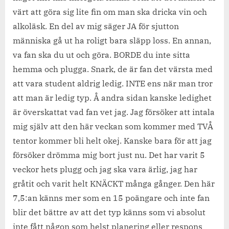
värt att göra sig lite fin om man ska dricka vin och
alkoläsk. En del av mig säger JA för sjutton
människa gå ut ha roligt bara släpp loss. En annan,
va fan ska du ut och göra. BORDE du inte sitta
hemma och plugga. Snark, de är fan det värsta med
att vara student aldrig ledig. INTE ens när man tror
att man är ledig typ. Å andra sidan kanske ledighet
är överskattat vad fan vet jag. Jag försöker att intala
mig själv att den här veckan som kommer med TVÅ
tentor kommer bli helt okej. Kanske bara för att jag
försöker drömma mig bort just nu. Det har varit 5
veckor hets plugg och jag ska vara ärlig, jag har
gråtit och varit helt KNÄCKT många gånger. Den här
7,5:an känns mer som en 15 poängare och inte fan
blir det bättre av att det typ känns som vi absolut
inte fått någon som helst planering eller respons