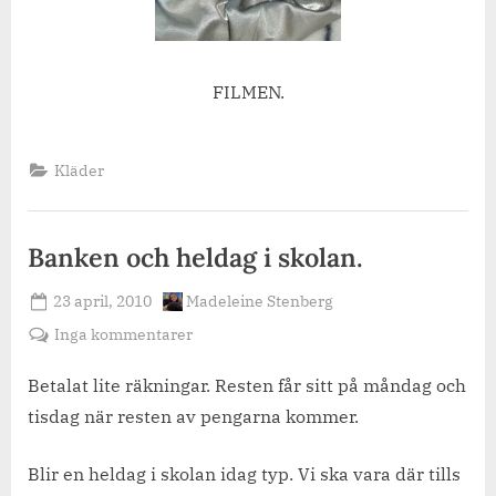
FILMEN.
Kläder
Banken och heldag i skolan.
Posted
By
23 april, 2010
Madeleine Stenberg
on
till
Inga kommentarer
Banken
och
Betalat lite räkningar. Resten får sitt på måndag och
heldag
tisdag när resten av pengarna kommer.
i
skolan.
Blir en heldag i skolan idag typ. Vi ska vara där tills