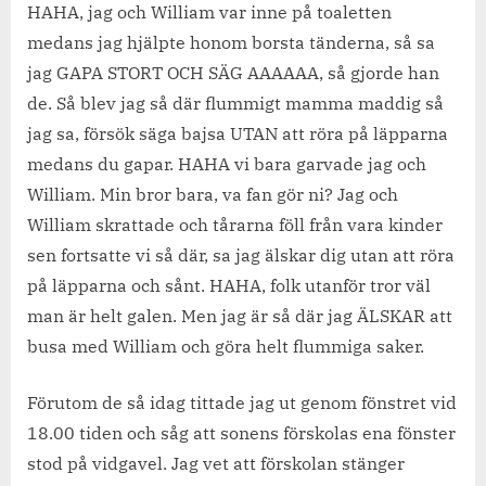
HAHA, jag och William var inne på toaletten
medans jag hjälpte honom borsta tänderna, så sa
jag GAPA STORT OCH SÄG AAAAAA, så gjorde han
de. Så blev jag så där flummigt mamma maddig så
jag sa, försök säga bajsa UTAN att röra på läpparna
medans du gapar. HAHA vi bara garvade jag och
William. Min bror bara, va fan gör ni? Jag och
William skrattade och tårarna föll från vara kinder
sen fortsatte vi så där, sa jag älskar dig utan att röra
på läpparna och sånt. HAHA, folk utanför tror väl
man är helt galen. Men jag är så där jag ÄLSKAR att
busa med William och göra helt flummiga saker.
Förutom de så idag tittade jag ut genom fönstret vid
18.00 tiden och såg att sonens förskolas ena fönster
stod på vidgavel. Jag vet att förskolan stänger