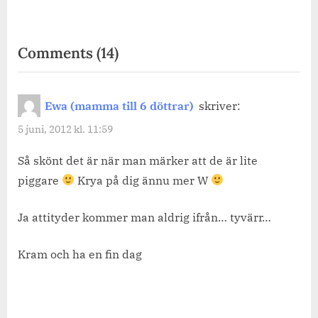
on
Comments
(14)
“En
sjukling
Ewa (mamma till 6 döttrar)
skriver:
och
5 juni, 2012 kl. 11:59
en
iPad”
Så skönt det är när man märker att de är lite
piggare
Krya på dig ännu mer W
Ja attityder kommer man aldrig ifrån… tyvärr…
Kram och ha en fin dag