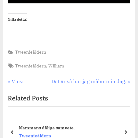
Gilla detta:
Tweenieåldern
Tags:
,
Tweenieåldern
William
Inläggsnavigering
Previous
Next
Vinst
Det är så här jag målar min dag.
Post:
Post:
Related Posts
Fredagsmys med bilder.
prev
next
Tweenieåldern