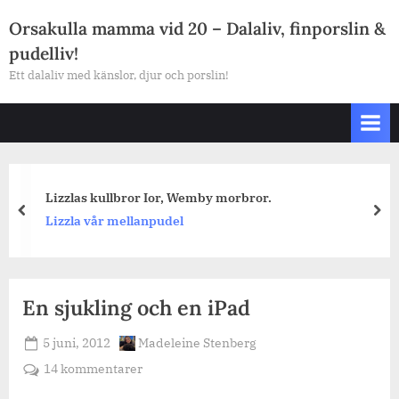
Skip
Orsakulla mamma vid 20 – Dalaliv, finporslin &
to
pudelliv!
content
Ett dalaliv med känslor, djur och porslin!
Lizzlas kullbror Ior, Wemby morbror.
prev
nex
Lizzla vår mellanpudel
En sjukling och en iPad
Posted
By
5 juni, 2012
Madeleine Stenberg
on
till
14 kommentarer
En