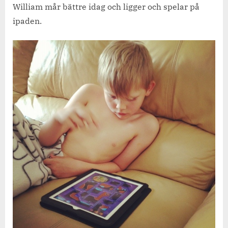
sjukling
William mår bättre idag och ligger och spelar på
och
ipaden.
en
iPad