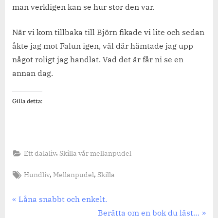
man verkligen kan se hur stor den var.
När vi kom tillbaka till Björn fikade vi lite och sedan
åkte jag mot Falun igen, väl där hämtade jag upp
något roligt jag handlat. Vad det är får ni se en
annan dag.
Gilla detta:
,
Ett dalaliv
Skilla vår mellanpudel
Tags:
,
,
Hundliv
Mellanpudel
Skilla
Inläggsnavigering
Previous
Låna snabbt och enkelt.
Post:
Next
Berätta om en bok du läst…