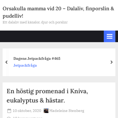
Skip
Orsakulla mamma vid 20 – Dalaliv, finporslin &
to
pudelliv!
content
Ett dalaliv med känslor, djur och porslin!
Dagens Jetpackfråga #465
prev
nex
Jetpackfråga
En höstig promenad i Kniva,
eukalyptus & hästar.
Posted
By
10 oktober, 2020
Madeleine Stenberg
on