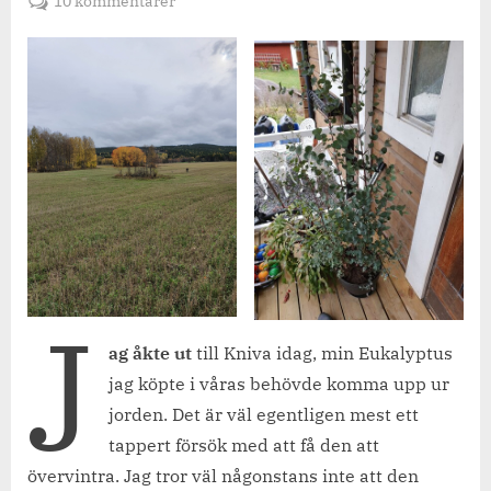
till
10 kommentarer
En
höstig
promenad
i
Kniva,
eukalyptus
&
hästar.
J
ag åkte ut
till Kniva idag, min Eukalyptus
jag köpte i våras behövde komma upp ur
jorden. Det är väl egentligen mest ett
tappert försök med att få den att
övervintra. Jag tror väl någonstans inte att den