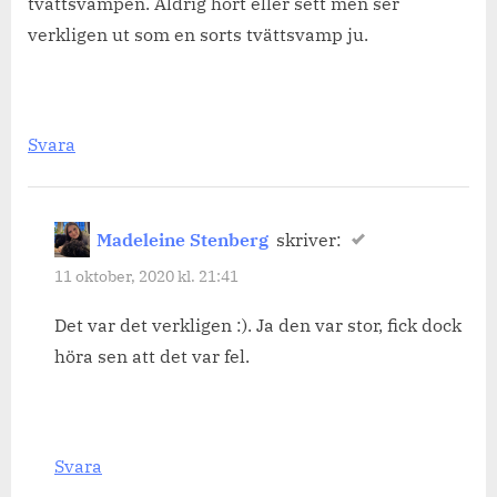
tvättsvampen. Aldrig hört eller sett men ser
&
verkligen ut som en sorts tvättsvamp ju.
hästar.”
Svara
Madeleine Stenberg
skriver:
11 oktober, 2020 kl. 21:41
Det var det verkligen :). Ja den var stor, fick dock
höra sen att det var fel.
Svara