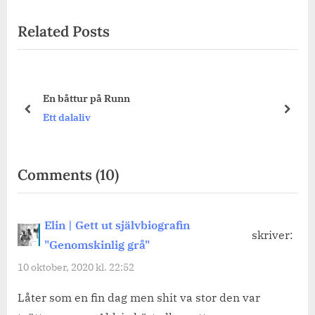
Post:
Related Posts
En promenad runt Kyrkbytjär
prev
next
Ett dalaliv
on
Comments
(10)
“En
höstig
Elin | Gett ut självbiografin
skriver:
promenad
"Genomskinlig grå"
i
10 oktober, 2020 kl. 22:52
Kniva,
Låter som en fin dag men shit va stor den var
eukalyptus