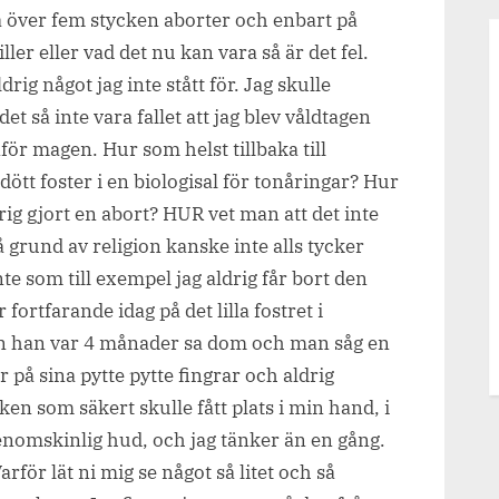
 över fem stycken aborter och enbart på
ller eller vad det nu kan vara så är det fel.
rig något jag inte stått för. Jag skulle
t så inte vara fallet att jag blev våldtagen
nför magen. Hur som helst tillbaka till
ött foster i en biologisal för tonåringar? Hur
rig gjort en abort? HUR vet man att det inte
 grund av religion kanske inte alls tycker
nte som till exempel jag aldrig får bort den
fortfarande idag på det lilla fostret i
n han var 4 månader sa dom och man såg en
 på sina pytte pytte fingrar och aldrig
en som säkert skulle fått plats i min hand, i
genomskinlig hud, och jag tänker än en gång.
rför lät ni mig se något så litet och så