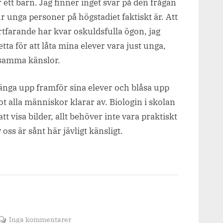
r ett barn. Jag finner inget svar på den frågan
 unga personer på högstadiet faktiskt är. Att
tfarande har kvar oskuldsfulla ögon, jag
ta för att låta mina elever vara just unga,
 samma känslor.
länga upp framför sina elever och blåsa upp
ågot alla människor klarar av. Biologin i skolan
t visa bilder, allt behöver inte vara praktiskt
 oss är sånt här jävligt känsligt.
till
Inga kommentarer