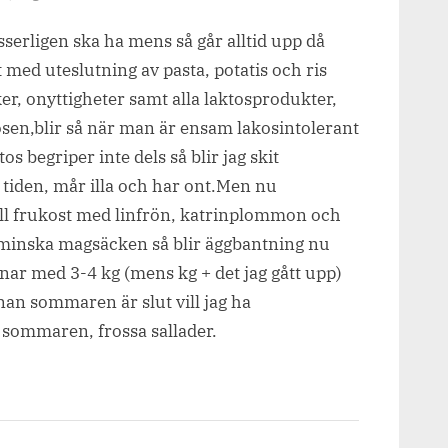
Bantning
isserligen ska ha mens så går alltid upp då
dag
1
 med uteslutning av pasta, potatis och ris
er, onyttigheter samt alla laktosprodukter,
osen,blir så när man är ensam lakosintolerant
os begriper inte dels så blir jag skit
 tiden, mår illa och har ont.Men nu
till frukost med linfrön, katrinplommon och
rminska magsäcken så blir äggbantning nu
knar med 3-4 kg (mens kg + det jag gått upp)
nnan sommaren är slut vill jag ha
r sommaren, frossa sallader.