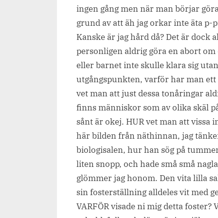
ingen gång men när man börjar göra
grund av att äh jag orkar inte äta p-pi
Kanske är jag hård då? Det är dock ald
personligen aldrig göra en abort om de
eller barnet inte skulle klara sig uta
utgångspunkten, varför har man ett d
vet man att just dessa tonåringar ald
finns människor som av olika skäl på
sånt är okej. HUR vet man att vissa i
här bilden från näthinnan, jag tänker 
biologisalen, hur han sög på tumme
liten snopp, och hade små små naglar
glömmer jag honom. Den vita lilla sak
sin fosterställning alldeles vit med 
VARFÖR visade ni mig detta foster? Va