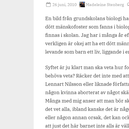
Posted
By
26 juni, 2010
Madeleine Stenberg
on
En bild från grundskolans biologi har 
dött mänskofoster som fanns i biolog
finnas i skolan. Jag har i många år e
verkligen är okej att ha ett dött män
levande som barn ett liv, liggande i 
Syftet är ju klart man ska veta hur 
behöva veta? Räcker det inte med att s
Lennart Nilsson eller liknade förfa
någon kvinna aborterat av något skäl 
Många med mig anser att man bör sky
det vet alla, ibland kanske det är någo
eller någon annan orsak, det kan ock
att just det här barnet inte alls är v