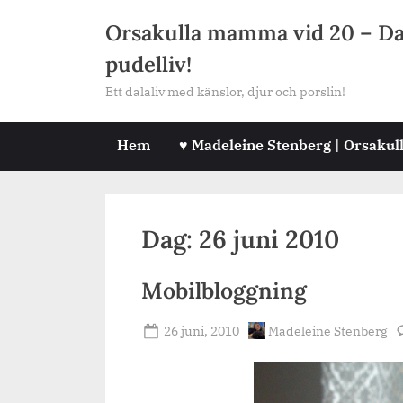
Skip
Orsakulla mamma vid 20 – Dala
to
pudelliv!
content
Ett dalaliv med känslor, djur och porslin!
Hem
♥ Madeleine Stenberg | Orsakul
Dag:
26 juni 2010
Mobilbloggning
Posted
By
26 juni, 2010
Madeleine Stenberg
on