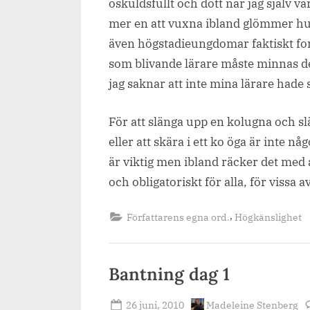
oskuldsfullt och dött när jag själv va
mer en att vuxna ibland glömmer hur
även högstadieungdomar faktiskt for
som blivande lärare måste minnas det
jag saknar att inte mina lärare hade
För att slänga upp en kolugna och s
eller att skära i ett ko öga är inte n
är viktig men ibland räcker det med at
och obligatoriskt för alla, för vissa av
,
Författarens egna ord.
Högkänslighet
Bantning dag 1
Posted
By
26 juni, 2010
Madeleine Stenberg