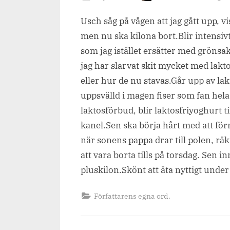
on
Usch såg på vågen att jag gått upp, v
men nu ska kilona bort.Blir intensivt
som jag istället ersätter med grönsak
jag har slarvat skit mycket med lakt
eller hur de nu stavas.Går upp av lakt
uppsvälld i magen fiser som fan hela
laktosförbud, blir laktosfriyoghurt 
kanel.Sen ska börja hårt med att fö
när sonens pappa drar till polen, rä
att vara borta tills på torsdag. Sen i
pluskilon.Skönt att äta nyttigt unde
Författarens egna ord.