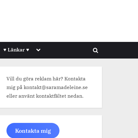
Toggle
♥ Länkar ♥
Toggle
sub-
menu
search
form
Vill du göra reklam här? Kontakta
mig på kontakt@saramadeleine.se
eller använt kontaktfältet nedan.
Kontakta mig