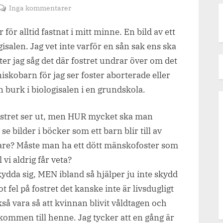
till
Inga kommentarer
Abort
för alltid fastnat i mitt minne. En bild av ett
hur
mycket
isalen. Jag vet inte varför en sån sak ens ska
ska
fter jag såg det där fostret undrar över om det
man
niskobarn för jag ser foster aborterade eller
egentligen
en burk i biologisalen i en grundskola.
veta?
fostret ser ut, men HUR mycket ska man
e bilder i böcker som ett barn blir till av
ttare? Måste man ha ett dött mänskofoster som
vi aldrig får veta?
dda sig, MEN ibland så hjälper ju inte skydd
t fel på fostret det kanske inte är livsdugligt
så vara så att kvinnan blivit våldtagen och
älkommen till henne. Jag tycker att en gång är