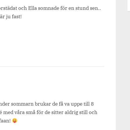
torstädat och Ella somnade för en stund sen..
är ju fast!
 under sommarn brukar de få va uppe till 8
 med våra små för de sitter aldrig still och
 faan!