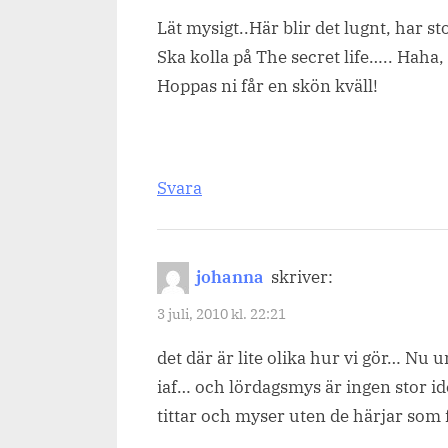
Lät mysigt..Här blir det lugnt, har s
Ska kolla på The secret life….. Haha, 
Hoppas ni får en skön kväll!
Svara
johanna
skriver:
3 juli, 2010 kl. 22:21
det där är lite olika hur vi gör… Nu
iaf… och lördagsmys är ingen stor idé
tittar och myser uten de härjar som