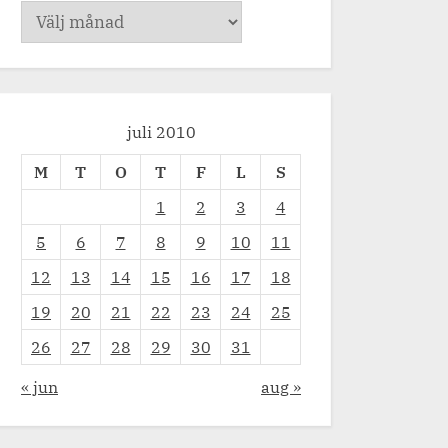
Arkiv
juli 2010
M
T
O
T
F
L
S
1
2
3
4
5
6
7
8
9
10
11
Trött William.
Na
12
13
14
15
16
17
18
Småbarnåren
Sm
19
20
21
22
23
24
25
26
27
28
29
30
31
« jun
aug »