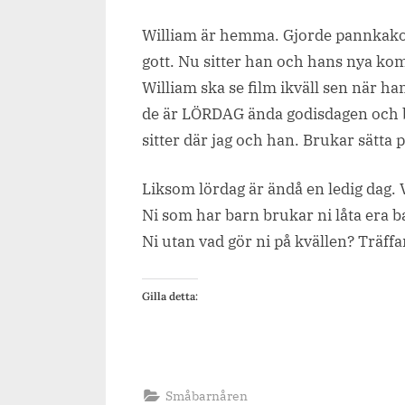
on
William är hemma. Gjorde pannkakor 
gott. Nu sitter han och hans nya kom
William ska se film ikväll sen när h
de är LÖRDAG ända godisdagen och b
sitter där jag och han. Brukar sätta
Liksom lördag är ändå en ledig dag. V
Ni som har barn brukar ni låta era 
Ni utan vad gör ni på kvällen? Träff
Gilla detta:
Småbarnåren