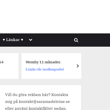
Toggle
♥ Länkar ♥
Toggle
sub-
menu
search
form
64
Wemby 11 månader.
Dagens 
next
Lizzla vår mellanpudel
Jetpackf
Vill du göra reklam här? Kontakta
mig på kontakt@saramadeleine.se
eller använt kontaktfältet nedan.