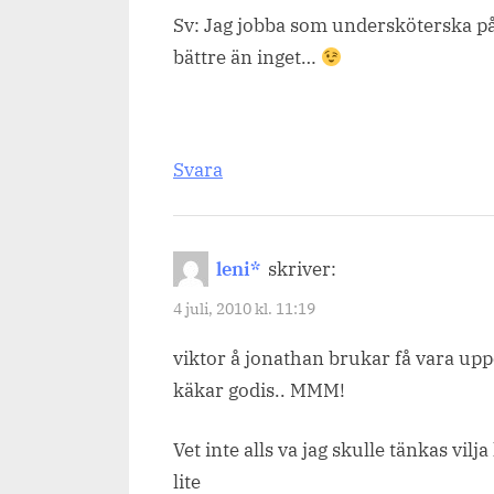
Sv: Jag jobba som undersköterska p
bättre än inget…
Svara
leni*
skriver:
4 juli, 2010 kl. 11:19
viktor å jonathan brukar få vara uppe
käkar godis.. MMM!
Vet inte alls va jag skulle tänkas vil
lite