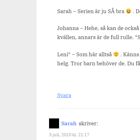
Sarah – Serien är ju SÅ bra
. 
Johanna – Hehe, så kan de också va
kvällen, annars är de full rulle. *
Leni* – Som här alltså
. Känns 
helg. Tror barn behöver de. Du får
Svara
Sarah
skriver:
3 juli, 2010 kl. 21:17