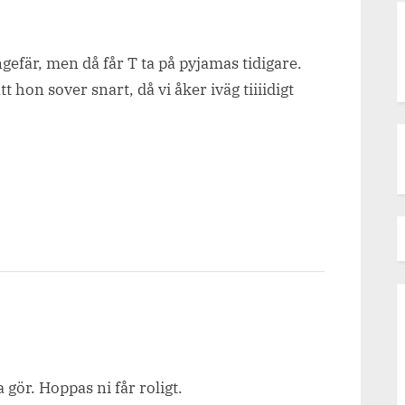
gefär, men då får T ta på pyjamas tidigare.
 hon sover snart, då vi åker iväg tiiiidigt
 gör. Hoppas ni får roligt.