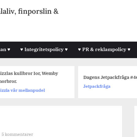
liv, finporslin &
lan ♥
♥ Integritetspolicy ♥
♥ PR & reklampolicy ♥
izzlas kullbror Ior, Wemby
Dagens Jetpackfråga #4
orbror.
Jetpackfråga
izzla vår mellanpudel
till
5 kommentarer