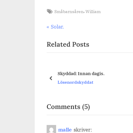
Tags:
,
Småbarnsåren
William
Inläggsnavigering
Previous
Solar.
Post:
Related Posts
Skyddad: Innan dagis.
Sova över.
prev
Lösenordskyddat
Småbarnåren
on
Comments
(5)
“Lördag.”
malle
skriver: