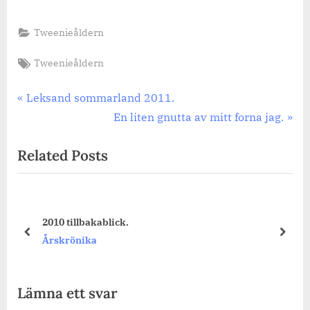
Tweenieåldern
Tags:
Tweenieåldern
Inläggsnavigering
Previous
Leksand sommarland 2011.
Post:
Next
En liten gnutta av mitt forna jag.
Post:
Related Posts
2010 tillbakablick.
prev
next
Årskrönika
Lämna ett svar