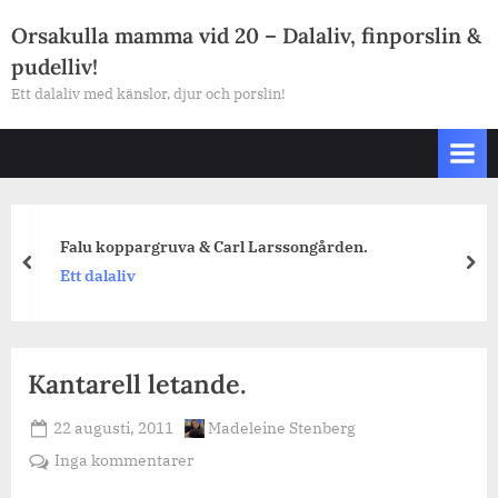
Skip
Orsakulla mamma vid 20 – Dalaliv, finporslin &
to
pudelliv!
content
Ett dalaliv med känslor, djur och porslin!
Falu koppargruva & Carl Larssongården.
prev
nex
Ett dalaliv
Kantarell letande.
Posted
By
22 augusti, 2011
Madeleine Stenberg
on
till
Inga kommentarer
Kantarell