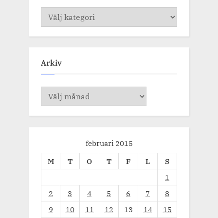
Kategorier
Arkiv
Arkiv
februari 2015
M
T
O
T
F
L
S
1
2
3
4
5
6
7
8
9
10
11
12
13
14
15