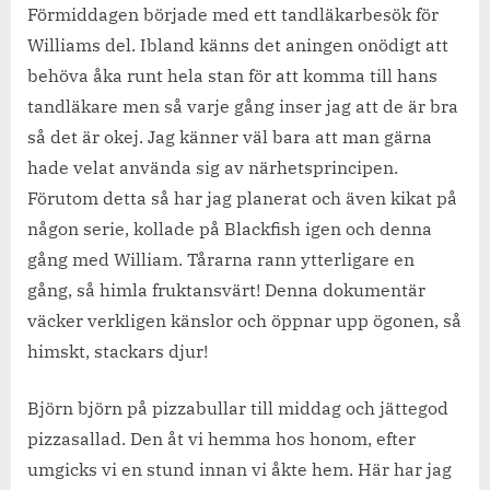
Förmiddagen började med ett tandläkarbesök för
Williams del. Ibland känns det aningen onödigt att
behöva åka runt hela stan för att komma till hans
tandläkare men så varje gång inser jag att de är bra
så det är okej. Jag känner väl bara att man gärna
hade velat använda sig av närhetsprincipen.
Förutom detta så har jag planerat och även kikat på
någon serie, kollade på Blackfish igen och denna
gång med William. Tårarna rann ytterligare en
gång, så himla fruktansvärt! Denna dokumentär
väcker verkligen känslor och öppnar upp ögonen, så
himskt, stackars djur!
Björn björn på pizzabullar till middag och jättegod
pizzasallad. Den åt vi hemma hos honom, efter
umgicks vi en stund innan vi åkte hem. Här har jag