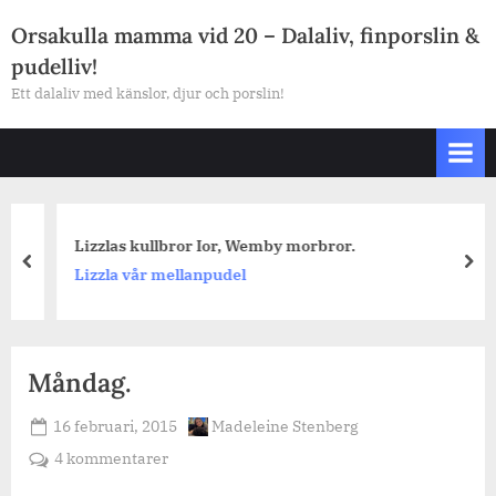
Skip
Orsakulla mamma vid 20 – Dalaliv, finporslin &
to
pudelliv!
content
Ett dalaliv med känslor, djur och porslin!
Lizzlas kullbror Ior, Wemby morbror.
prev
nex
Lizzla vår mellanpudel
Måndag.
Posted
By
16 februari, 2015
Madeleine Stenberg
on
till
4 kommentarer
Måndag.