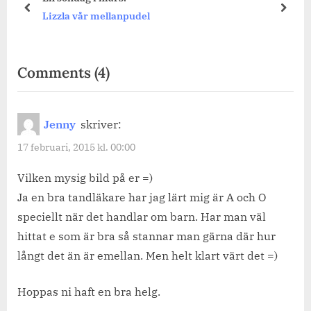
prev
next
Lizzla vår mellanpudel
on
Comments
(4)
“Måndag.”
Jenny
skriver:
17 februari, 2015 kl. 00:00
Vilken mysig bild på er =)
Ja en bra tandläkare har jag lärt mig är A och O
speciellt när det handlar om barn. Har man väl
hittat e som är bra så stannar man gärna där hur
långt det än är emellan. Men helt klart värt det =)
Hoppas ni haft en bra helg.