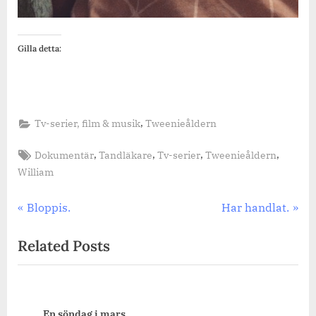
Gilla detta:
,
Tv-serier, film & musik
Tweenieåldern
Tags:
,
,
,
,
Dokumentär
Tandläkare
Tv-serier
Tweenieåldern
William
Inläggsnavigering
Previous
Next
Bloppis.
Har handlat.
Post:
Post:
Related Posts
En söndag i mars.