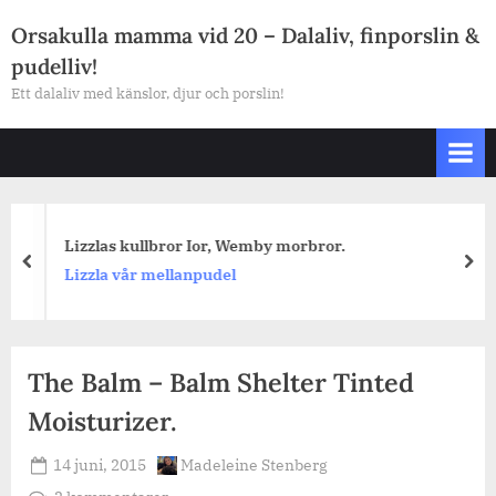
Skip
Orsakulla mamma vid 20 – Dalaliv, finporslin &
to
pudelliv!
content
Ett dalaliv med känslor, djur och porslin!
Lizzlas kullbror Ior, Wemby morbror.
prev
nex
Lizzla vår mellanpudel
The Balm – Balm Shelter Tinted
Moisturizer.
Posted
By
14 juni, 2015
Madeleine Stenberg
on