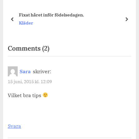
Fixat håret inför födelsedagen.
prev
next
Kläder
on
Comments
(2)
“The
Balm
Sara
skriver:
–
15 juni, 2015 kl. 12:09
Balm
Shelter
Vilket bra tips
Tinted
Moisturizer.”
Svara