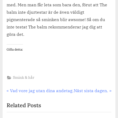
med. Men man får leta som bara den, förut att The
balm inte djurtestar är de även väldigt
pigmenterade så sminken blir awsome! Så om du
inte testat The balm rekommenderar jag dig att
göra det.
Gilla detta:
Smink & hår
Inläggsnavigering
Previous
Next
Vad vore jag utan dina andetag.
Näst sista dagen.
Post:
Post:
Related Posts