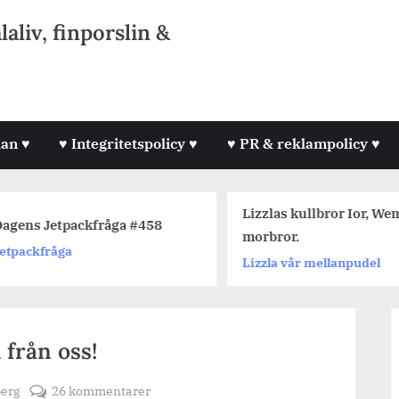
liv, finporslin &
lan ♥
♥ Integritetspolicy ♥
♥ PR & reklampolicy ♥
Lizzlas kullbror Ior, We
agens Jetpackfråga #458
morbror.
etpackfråga
Lizzla vår mellanpudel
 från oss!
till
berg
26 kommentarer