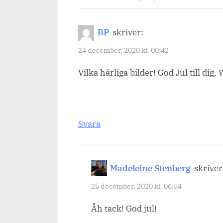
“Julafton
2020,
BP
skriver:
ett
24 december, 2020 kl. 00:42
god
Vilka härliga bilder! God Jul till dig,
jul
från
oss!”
Svara
Madeleine Stenberg
skriver
25 december, 2020 kl. 06:54
Åh tack! God jul!