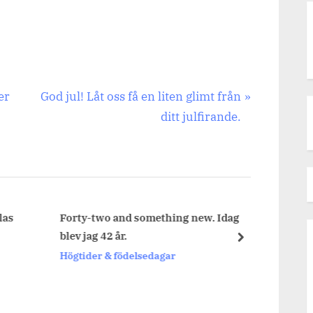
Next
er
God jul! Låt oss få en liten glimt från
Post:
ditt julfirande.
as
Forty-two and something new. Idag
Nyår, 
blev jag 42 år.
next
Högtid
Högtider & födelsedagar