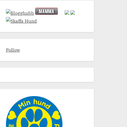
Follow
firade och snö i januari.
Suga ut det sista av jul
er & födelsedagar
Högtider & födelsedaga