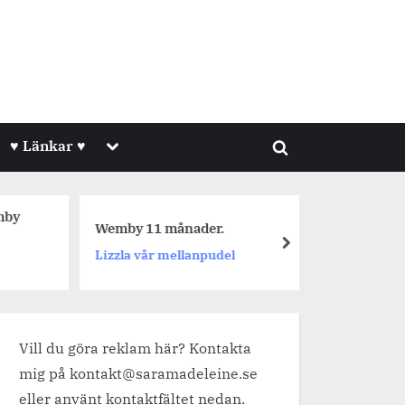
Toggle
♥ Länkar ♥
Toggle
sub-
menu
search
form
mby
En prome
Wemby 11 månader.
fixade pu
next
Lizzla vår mellanpudel
Hälsa & 
Vill du göra reklam här? Kontakta
mig på kontakt@saramadeleine.se
eller använt kontaktfältet nedan.