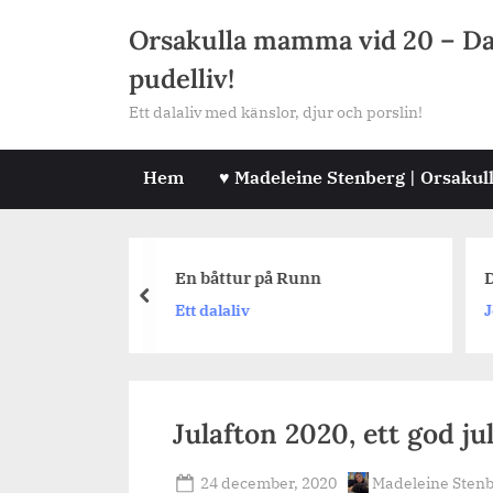
Skip
Orsakulla mamma vid 20 – Dala
to
pudelliv!
content
Ett dalaliv med känslor, djur och porslin!
Hem
♥ Madeleine Stenberg | Orsakul
råga #459
En båttur på Runn
D
prev
Ett dalaliv
J
Julafton 2020, ett god jul
Posted
By
24 december, 2020
Madeleine Sten