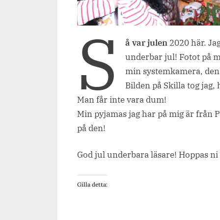
S
å var julen
2020 här. Jag
underbar jul! Fotot på m
min systemkamera, den s
Bilden på Skilla tog jag
Man får inte vara dum!
Min pyjamas jag har på mig är från Po
på den!
God jul underbara läsare! Hoppas ni f
Gilla detta: