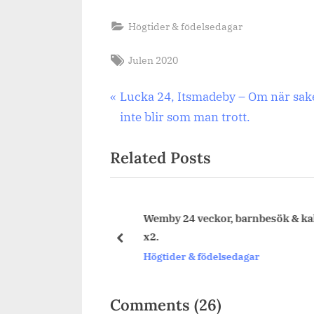
Högtider & födelsedagar
Tags:
Julen 2020
Inläggsnavigering
Previous
Lucka 24, Itsmadeby – Om när sak
Post:
inte blir som man trott.
Related Posts
Wemby 24 veckor, barnbesök & kal
dag.
x2.
prev
dagar
Högtider & födelsedagar
on
Comments
(26)