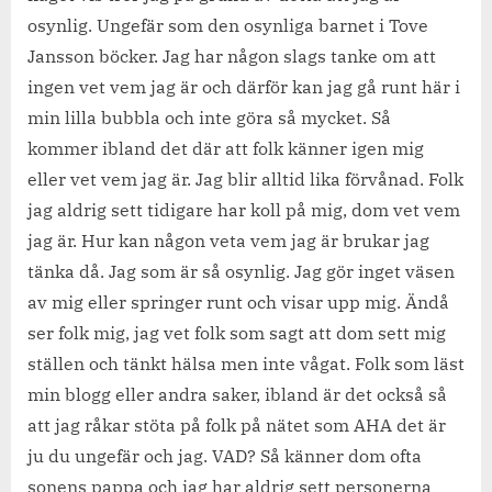
du
osynlig. Ungefär som den osynliga barnet i Tove
är.
Jansson böcker. Jag har någon slags tanke om att
ingen vet vem jag är och därför kan jag gå runt här i
min lilla bubbla och inte göra så mycket. Så
kommer ibland det där att folk känner igen mig
eller vet vem jag är. Jag blir alltid lika förvånad. Folk
jag aldrig sett tidigare har koll på mig, dom vet vem
jag är. Hur kan någon veta vem jag är brukar jag
tänka då. Jag som är så osynlig. Jag gör inget väsen
av mig eller springer runt och visar upp mig. Ändå
ser folk mig, jag vet folk som sagt att dom sett mig
ställen och tänkt hälsa men inte vågat. Folk som läst
min blogg eller andra saker, ibland är det också så
att jag råkar stöta på folk på nätet som AHA det är
ju du ungefär och jag. VAD? Så känner dom ofta
sonens pappa och jag har aldrig sett personerna