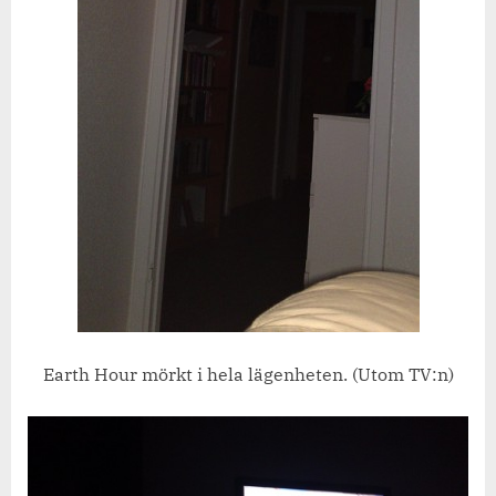
Earth Hour mörkt i hela lägenheten. (Utom TV:n)