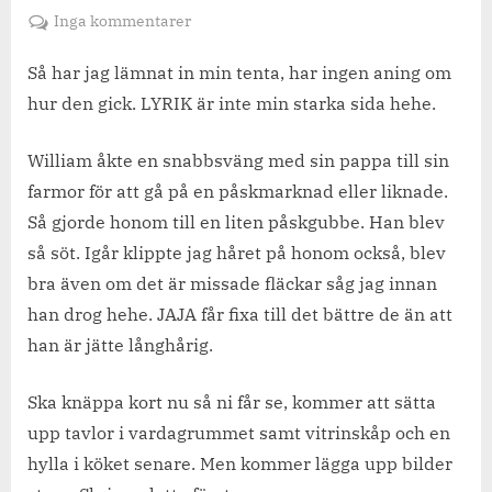
on
till
Inga kommentarer
Inlämnad
tentamen.
Så har jag lämnat in min tenta, har ingen aning om
hur den gick. LYRIK är inte min starka sida hehe.
William åkte en snabbsväng med sin pappa till sin
farmor för att gå på en påskmarknad eller liknade.
Så gjorde honom till en liten påskgubbe. Han blev
så söt. Igår klippte jag håret på honom också, blev
bra även om det är missade fläckar såg jag innan
han drog hehe. JAJA får fixa till det bättre de än att
han är jätte långhårig.
Ska knäppa kort nu så ni får se, kommer att sätta
upp tavlor i vardagrummet samt vitrinskåp och en
hylla i köket senare. Men kommer lägga upp bilder