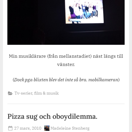
Min musiklärare (från mellanstadiet) näst längs till
vänster.
(
Dock pga blixten blev det inte så bra. mobilkameran
)
Tv-serier, film & musik
Pizza sug och oboydilemma.
Posted
By
27 mars, 2010
Madeleine Stenberg