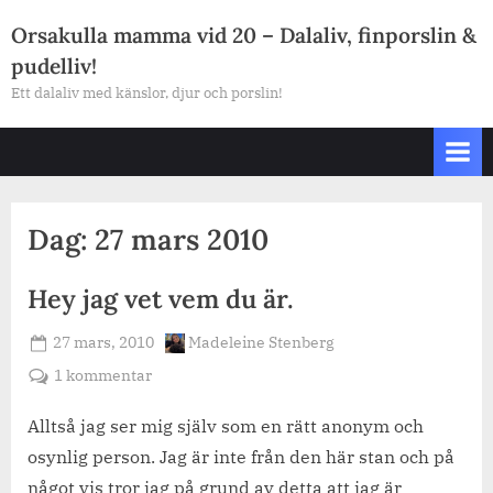
Skip
Orsakulla mamma vid 20 – Dalaliv, finporslin &
to
pudelliv!
content
Ett dalaliv med känslor, djur och porslin!
Dag:
27 mars 2010
Hey jag vet vem du är.
Posted
By
27 mars, 2010
Madeleine Stenberg
on
till
1 kommentar
Hey
jag
Alltså jag ser mig själv som en rätt anonym och
vet
osynlig person. Jag är inte från den här stan och på
vem
något vis tror jag på grund av detta att jag är