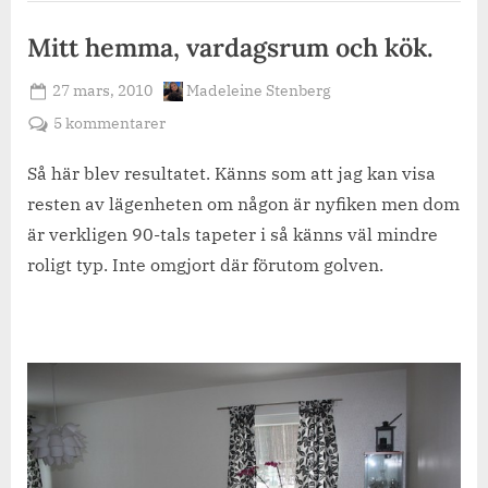
Mitt hemma, vardagsrum och kök.
Posted
By
27 mars, 2010
Madeleine Stenberg
on
till
5 kommentarer
Mitt
hemma,
Så här blev resultatet. Känns som att jag kan visa
vardagsrum
resten av lägenheten om någon är nyfiken men dom
och
är verkligen 90-tals tapeter i så känns väl mindre
kök.
roligt typ. Inte omgjort där förutom golven.