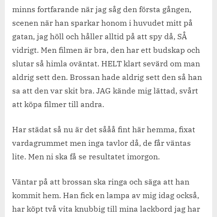
minns fortfarande när jag såg den första gången,
scenen när han sparkar honom i huvudet mitt på
gatan, jag höll och håller alltid på att spy då, SÅ
vidrigt. Men filmen är bra, den har ett budskap och
slutar så himla oväntat. HELT klart sevärd om man
aldrig sett den. Brossan hade aldrig sett den så han
sa att den var skit bra. JAG kände mig lättad, svårt
att köpa filmer till andra.
Har städat så nu är det sååå fint här hemma, fixat
vardagrummet men inga tavlor då, de får väntas
lite. Men ni ska få se resultatet imorgon.
Väntar på att brossan ska ringa och säga att han
kommit hem. Han fick en lampa av mig idag också,
har köpt två vita knubbig till mina lackbord jag har