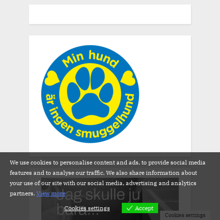
We use cookies to personalise content and ads, to provide social media
features and to analyse our traffic. We also share information about
your use of our site with our social media, advertising and analytics
partners.
View more
Cookies settings
Accept
Cookies settings