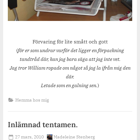
Förvaring för lite smått och gott
(
för er som undrar varför det ligger en förpackning
tandtråd där, kan jag bara säga att jag inte vet.
Jag tror William ropade om något så jag la ifrån mig den
där.
Letade som en galning sen.
)
Hemma hos mig
Inlämnad tentamen.
Posted
By
27 mars, 2010
Madeleine Stenberg