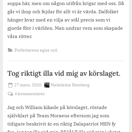
soppa här, men om någon utifrån krigar med oss. Då
går vi ihop och fejdar för allt vi är värda. Dalfolket
hänger kvar med en vilja av stål precis som vi
gjorde förr i världen. Man undrar vem som skapade
våra rötter.
Författarens egna ord.
Tog riktigt illa vid mig av körslaget.
Posted
By
27 mars, 2010
Madeleine Stenberg
on
till
4 kommentarer
Tog
riktigt
Jag och William kikade på körslaget, röstade
illa
självklart på Team Moraeus eftersom jag som
vid
tidigare beskrivit är en riktig Dalapatriot MEN fy
mig
fan, jag tog illa vid mig. REJÄLT illa vid mig i slutet