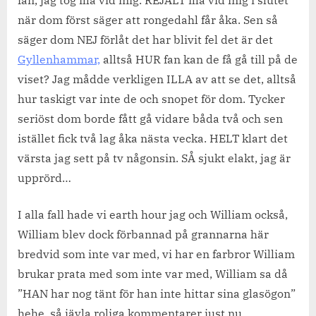
av
när dom först säger att rongedahl får åka. Sen så
körslaget.
säger dom NEJ förlåt det har blivit fel det är det
Gyllenhammar,
alltså HUR fan kan de få gå till på de
viset? Jag mådde verkligen ILLA av att se det, alltså
hur taskigt var inte de och snopet för dom. Tycker
seriöst dom borde fått gå vidare båda två och sen
istället fick två lag åka nästa vecka. HELT klart det
värsta jag sett på tv någonsin. SÅ sjukt elakt, jag är
upprörd…
I alla fall hade vi earth hour jag och William också,
William blev dock förbannad på grannarna här
bredvid som inte var med, vi har en farbror William
brukar prata med som inte var med, William sa då
”HAN har nog tänt för han inte hittar sina glasögon”
hehe, så jävla roliga kommentarer just nu.