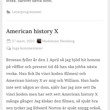
strax. Skriver detta först.
Lärarprogrammet
American history X
Posted
By
27 mars, 2010
Madeleine Stenberg
on
till
Inga kommentarer
American
history
Brossan fyller år den 1 April så jag bjöd hit honom
X
på våfflor och present tid då han ska jobba nästa
vecka. Han fick Da vinci koden (filmen) och
American history X av mig och William. Han hade
inte sett någon av dom, själv har jag inte sett Da
vinci koden men har sett sett American history X
många gånger. Jag älskar den filmen, så sjukt bra
sen tycker jag Edward Norton är sjukt snygg också,