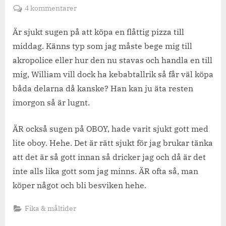
on
till
4 kommentarer
Pizza
sug
Är sjukt sugen på att köpa en flåttig pizza till
och
middag. Känns typ som jag måste bege mig till
oboydilemma.
akropolice eller hur den nu stavas och handla en till
mig, William vill dock ha kebabtallrik så får väl köpa
båda delarna då kanske? Han kan ju äta resten
imorgon så är lugnt.
ÄR också sugen på OBOY, hade varit sjukt gott med
lite oboy. Hehe. Det är rätt sjukt för jag brukar tänka
att det är så gott innan så dricker jag och då är det
inte alls lika gott som jag minns. ÄR ofta så, man
köper något och bli besviken hehe.
Fika & måltider