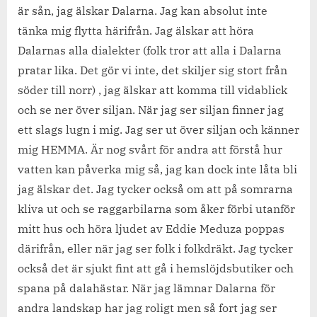
är sån, jag älskar Dalarna. Jag kan absolut inte
tänka mig flytta härifrån. Jag älskar att höra
Dalarnas alla dialekter (folk tror att alla i Dalarna
pratar lika. Det gör vi inte, det skiljer sig stort från
söder till norr) , jag älskar att komma till vidablick
och se ner över siljan. När jag ser siljan finner jag
ett slags lugn i mig. Jag ser ut över siljan och känner
mig HEMMA. Är nog svårt för andra att förstå hur
vatten kan påverka mig så, jag kan dock inte låta bli
jag älskar det. Jag tycker också om att på somrarna
kliva ut och se raggarbilarna som åker förbi utanför
mitt hus och höra ljudet av Eddie Meduza poppas
därifrån, eller när jag ser folk i folkdräkt. Jag tycker
också det är sjukt fint att gå i hemslöjdsbutiker och
spana på dalahästar. När jag lämnar Dalarna för
andra landskap har jag roligt men så fort jag ser