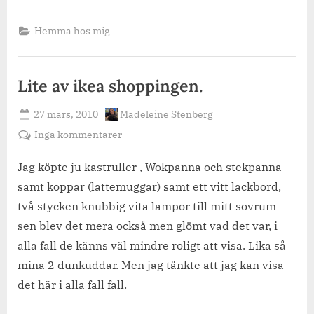
Hemma hos mig
Lite av ikea shoppingen.
Posted
By
27 mars, 2010
Madeleine Stenberg
on
till
Inga kommentarer
Lite
av
Jag köpte ju kastruller , Wokpanna och stekpanna
ikea
samt koppar (lattemuggar) samt ett vitt lackbord,
shoppingen.
två stycken knubbig vita lampor till mitt sovrum
sen blev det mera också men glömt vad det var, i
alla fall de känns väl mindre roligt att visa. Lika så
mina 2 dunkuddar. Men jag tänkte att jag kan visa
det här i alla fall fall.