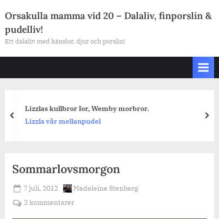
Skip
Orsakulla mamma vid 20 – Dalaliv, finporslin &
to
pudelliv!
content
Ett dalaliv med känslor, djur och porslin!
Lizzlas kullbror Ior, Wemby morbror.
prev
nex
Lizzla vår mellanpudel
Sommarlovsmorgon
Posted
By
7 juli, 2012
Madeleine Stenberg
on
till
2 kommentarer
Sommarlovsmorgon