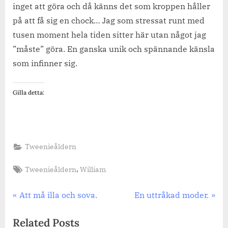
inget att göra och då känns det som kroppen håller
på att få sig en chock… Jag som stressat runt med
tusen moment hela tiden sitter här utan något jag
”måste” göra. En ganska unik och spännande känsla
som infinner sig.
Gilla detta:
Tweenieåldern
Tags:
,
Tweenieåldern
William
Inläggsnavigering
Previous
Next
Att må illa och sova.
En uttråkad moder.
Post:
Post:
Related Posts