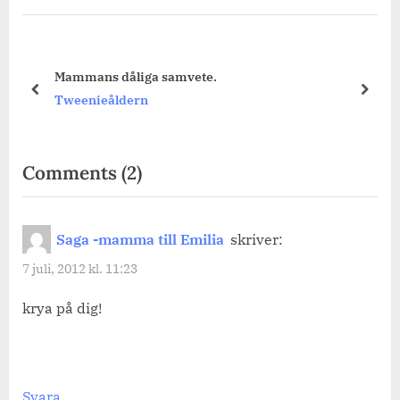
e.
Fredagsmys med bilder.
prev
next
Tweenieåldern
on
Comments
(2)
“Sommarlovsmorgon”
Saga -mamma till Emilia
skriver:
7 juli, 2012 kl. 11:23
krya på dig!
Svara