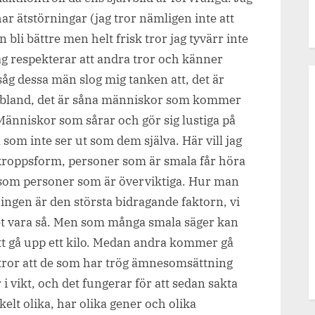
 har ätstörningar (jag tror nämligen inte att
 bli bättre men helt frisk tror jag tyvärr inte
jag respekterar att andra tror och känner
åg dessa män slog mig tanken att, det är
bland, det är såna människor som kommer
. Människor som sårar och gör sig lustiga på
som inte ser ut som dem själva. Här vill jag
kroppsform, personer som är smala får höra
som personer som är överviktiga. Hur man
ingen är den största bidragande faktorn, vi
det vara så. Men som många smala säger kan
 att gå upp ett kilo. Medan andra kommer gå
tror att de som har trög ämnesomsättning
r i vikt, och det fungerar för att sedan sakta
kelt olika, har olika gener och olika