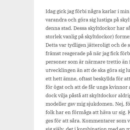
on
Idag gick jag förbi några karlar i mi
varandra och göra sig lustiga på skyl
denna stad. Dessa skyltdockor har s
storlek vanlig på skyltdockor) form
Detta var tydligen jätteroligt och d
främst reagerade på när jag fick för
personer som är närmare trettio än 
utvecklingen än att de ska göra sig 
ett hett ämne, oftast beskyllda för att
för ögat och att de får unga kvinnor a
dock vilja påstå att skyltdockor aldri
modeller gav mig sjukdomen. Nej, fö
folk har en förmåga att häva ur si
ges för att såra. Kommentarer som verk
sig själv, det i kombination med en m