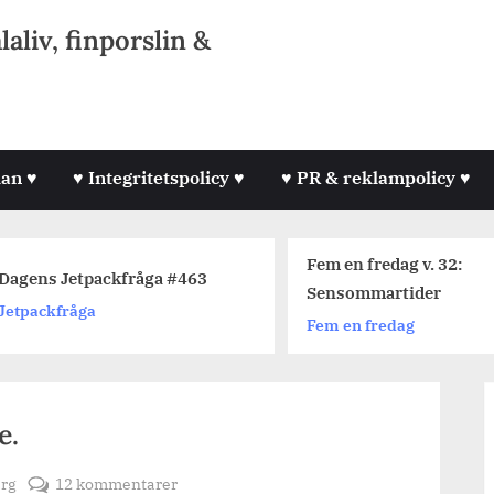
liv, finporslin &
lan ♥
♥ Integritetspolicy ♥
♥ PR & reklampolicy ♥
Fem en fredag v. 32:
agens Jetpackfråga #463
Sensommartider
etpackfråga
Fem en fredag
e.
till
erg
12 kommentarer