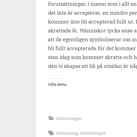
förutsättningar, i maten som i allt a
det inte är accepterat, en mindre pe
kommer inte bli accepterad fullt ut. F
skrattade åt. Människor tycks anse a
att de egentligen symboliserar oss m
bli fullt accepterade för det kommer 
stan idag som kommer skratta och 
den vi skapas att bli på utsidan är n
Gilla detta:
Ätstörningar
Tags:
,
Ätstörning
Ätstörningar