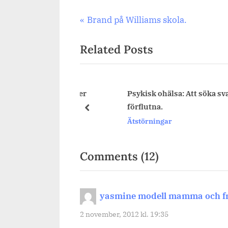
Inläggsnavigering
Previous
Brand på Williams skola.
Post:
Related Posts
och varför sover
Psykisk ohälsa: Att söka svaren i de
ng.
förflutna.
prev
Ätstörningar
on
Comments
(12)
“Skyltdocka
förbannelse.”
yasmine modell mamma och f
2 november, 2012 kl. 19:35