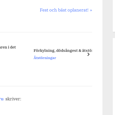
Next
Fest och bäst oplanerat!
Post:
t
Några 
Förkylning, dödsångest & ätstörningar.
matem
next
Ätstörningar
ändå”
Högkä
ns
ru
skriver: