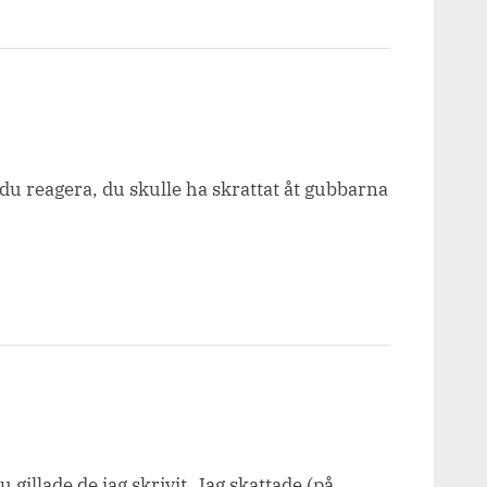
tt du reagera, du skulle ha skrattat åt gubbarna
 gillade de jag skrivit. Jag skattade (på