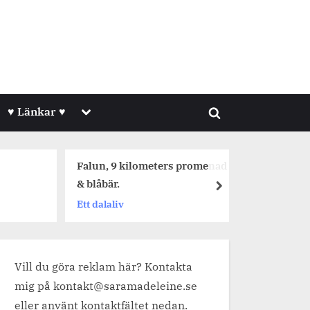
Toggle
♥ Länkar ♥
Toggle
sub-
menu
search
form
Falun, 9 kilometers promenad
Dagens 
& blåbär.
next
Jetpackf
Ett dalaliv
Vill du göra reklam här? Kontakta
mig på kontakt@saramadeleine.se
eller använt kontaktfältet nedan.