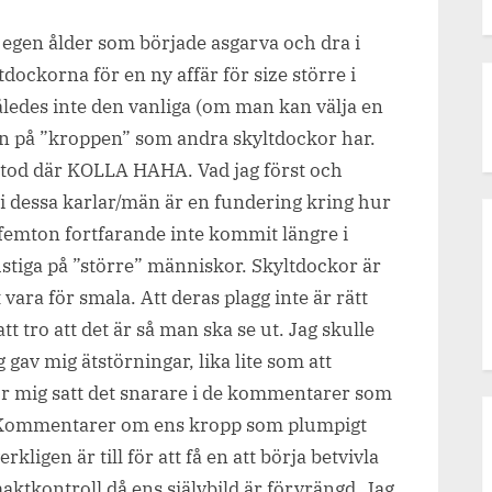
Skyltdockans
n egen ålder som började asgarva och dra i
förbannelse.
tdockorna för en ny affär för size större i
åledes inte den vanliga (om man kan välja en
en på ”kroppen” som andra skyltdockor har.
e stod där KOLLA HAHA. Vad jag först och
bi dessa karlar/män är en fundering kring hur
femton fortfarande inte kommit längre i
lustiga på ”större” människor. Skyltdockor är
 vara för smala. Att deras plagg inte är rätt
tt tro att det är så man ska se ut. Jag skulle
g gav mig ätstörningar, lika lite som att
r mig satt det snarare i de kommentarer som
g. Kommentarer om ens kropp som plumpigt
ligen är till för att få en att börja betvivla
aktkontroll då ens självbild är förvrängd. Jag