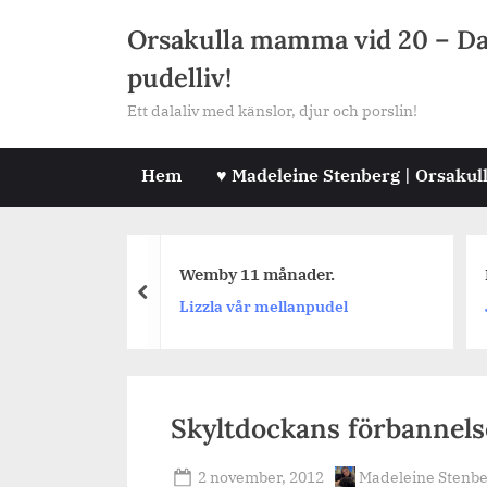
Skip
Orsakulla mamma vid 20 – Dala
to
pudelliv!
content
Ett dalaliv med känslor, djur och porslin!
Hem
♥ Madeleine Stenberg | Orsakul
råga #464
Wemby 11 månader.
D
prev
Lizzla vår mellanpudel
J
Skyltdockans förbannels
Posted
By
2 november, 2012
Madeleine Stenb