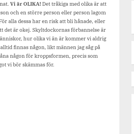
nnat.
Vi är OLIKA!
Det tråkiga med olika är att
rson och en större person eller person lagom
ör alla dessa har en risk att bli hånade, eller
tt det är okej. Skyltdockornas förbannelse är
änniskor, hur olika vi än är kommer vi aldrig
alltid finnas någon, likt männen jag såg på
håna någon för kroppsformen, precis som
ågot vi bör skämmas för.