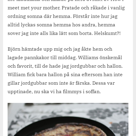
på.
meet met your mother. Pratade och råkade i vanlig
ordning somna där hemma. Förstår inte hur jag
alltid lyckas somna hemma hos andra, hemma
sover jag inte alls lika lätt som borta. Helskumt?!
Björn hämtade upp mig och jag åkte hem och
lagade pannkakor till middag. Williams önskemål
och favorit, till de hade jag jordgubbar och hallon.
William fick bara hallon på sina eftersom han inte
gillar jordgubbar som inte är färska. Dessa var
upptinade, nu ska vi ha filmmys i soffan.