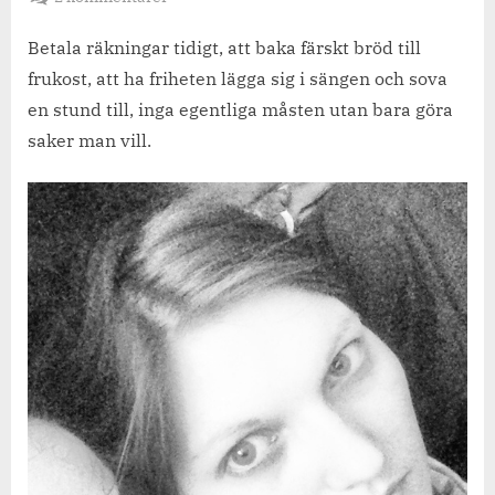
Varför
jag
Betala räkningar tidigt, att baka färskt bröd till
gillar
frukost, att ha friheten lägga sig i sängen och sova
semester!
en stund till, inga egentliga måsten utan bara göra
saker man vill.