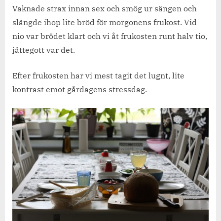
och
Vaknade strax innan sex och smög ur sängen och
att
slängde ihop lite bröd för morgonens frukost. Vid
njuta.
nio var brödet klart och vi åt frukosten runt halv tio,
jättegott var det.
Efter frukosten har vi mest tagit det lugnt, lite
kontrast emot gårdagens stressdag.