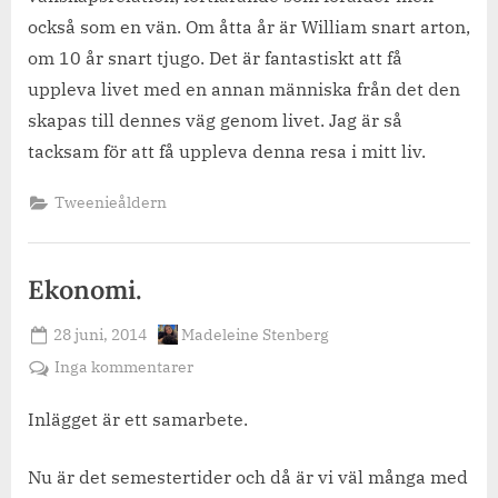
också som en vän. Om åtta år är William snart arton,
om 10 år snart tjugo. Det är fantastiskt att få
uppleva livet med en annan människa från det den
skapas till dennes väg genom livet. Jag är så
tacksam för att få uppleva denna resa i mitt liv.
Tweenieåldern
Ekonomi.
Posted
By
28 juni, 2014
Madeleine Stenberg
on
till
Inga kommentarer
Ekonomi.
Inlägget är ett samarbete.
Nu är det semestertider och då är vi väl många med