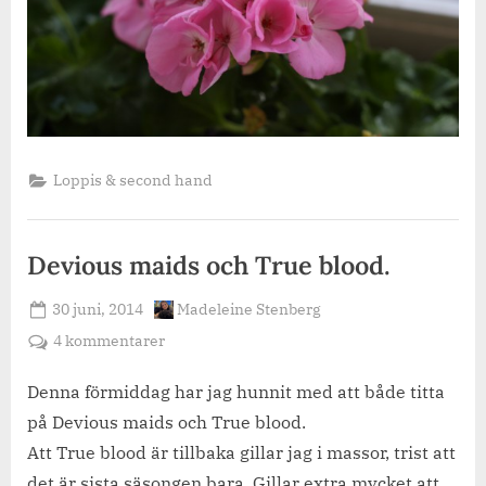
Loppis & second hand
Devious maids och True blood.
Posted
By
30 juni, 2014
Madeleine Stenberg
on
till
4 kommentarer
Devious
maids
Denna förmiddag har jag hunnit med att både titta
och
på Devious maids och True blood.
True
Att True blood är tillbaka gillar jag i massor, trist att
blood.
det är sista säsongen bara. Gillar extra mycket att