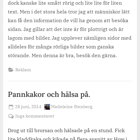
dock kanske lite smått rörig och lite lite för liten
text. Men i det stora hela tror jag att människor lätt
kan få den information de vill ha genom att besöka
sidan. Jag gillar att det inte är för plottrigt och är
lagom med bilder. Jag upplever nämligen sidor med
alldeles för många rörliga bilder som ganska
störande. Men denna är bra, besök den gärna.
Reklam
Pannkakor och hälsa på.
Posted
By
28 juni, 2014
Madeleine Stenberg
on
till
Inga kommentarer
Pannkakor
och
Drog ut till brorsan och hälsade på en stund. Fick
hälsa
lite kladdkaka och kikade på flera avsnitt av How i