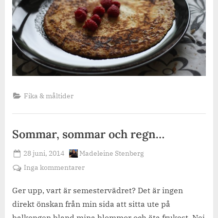
Fika & måltider
Sommar, sommar och regn…
Posted
By
28 juni, 2014
Madeleine Stenberg
on
till
Inga kommentarer
Sommar,
sommar
Ger upp, vart är semestervädret? Det är ingen
och
direkt önskan från min sida att sitta ute på
regn…
balkongen bland mina blommor och äta frukost. Nej