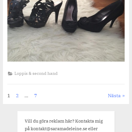
Loppis & second hand
Sidnumrering
1
2
…
7
Nästa
för
inlägg
Vill du göra reklam här? Kontakta mig
på kontakt@saramadeleine.se eller