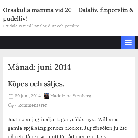
Skip
Orsakulla mamma vid 20 – Dalaliv, finporslin &
to
pudelliv!
content
Ett dalaliv med känslor, djur och porslin!
Månad:
juni 2014
Köpes och säljes.
Posted
By
30 juni, 2014
Madeleine Stenberg
on
till
4 kommentarer
Köpes
och
Just nu är jag i säljartagen, sålde nyss Williams
säljes.
gamla spjälsäng genom blocket. Jag försöker ju lite
då och då rensa i mitt förråd med en slags