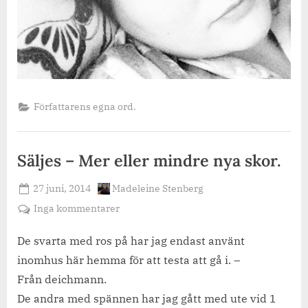
Författarens egna ord.
Säljes – Mer eller mindre nya skor.
Posted
By
27 juni, 2014
Madeleine Stenberg
on
till
Inga kommentarer
Säljes
–
De svarta med ros på har jag endast använt
Mer
inomhus här hemma för att testa att gå i. –
eller
Från deichmann.
mindre
De andra med spännen har jag gått med ute vid 1
nya