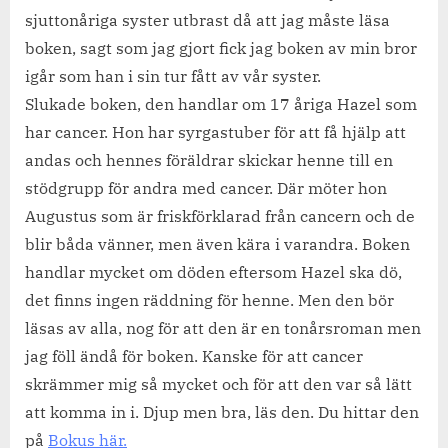
sjuttonåriga syster utbrast då att jag måste läsa
John
Green
boken, sagt som jag gjort fick jag boken av min bror
igår som han i sin tur fått av vår syster.
Slukade boken, den handlar om 17 åriga Hazel som
har cancer. Hon har syrgastuber för att få hjälp att
andas och hennes föräldrar skickar henne till en
stödgrupp för andra med cancer. Där möter hon
Augustus som är friskförklarad från cancern och de
blir båda vänner, men även kära i varandra. Boken
handlar mycket om döden eftersom Hazel ska dö,
det finns ingen räddning för henne. Men den bör
läsas av alla, nog för att den är en tonårsroman men
jag föll ändå för boken. Kanske för att cancer
skrämmer mig så mycket och för att den var så lätt
att komma in i. Djup men bra, läs den. Du hittar den
på
Bokus här.