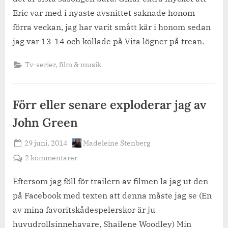
Eric var med i nyaste avsnittet saknade honom
förra veckan, jag har varit smått kär i honom sedan
jag var 13-14 och kollade på Vita lögner på trean.
Tv-serier, film & musik
Förr eller senare exploderar jag av
John Green
Posted
By
29 juni, 2014
Madeleine Stenberg
on
till
2 kommentarer
Förr
eller
Eftersom jag föll för trailern av filmen la jag ut den
senare
på Facebook med texten att denna måste jag se (En
exploderar
av mina favoritskådespelerskor är ju
jag
huvudrollsinnehavare, Shailene Woodley) Min
av