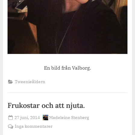
En bild från Valborg.
Tweenieåldern
Frukostar och att njuta.
Posted
By
27 juni, 2014
Madeleine Stenberg
on
till
Inga kommentarer
Frukostar