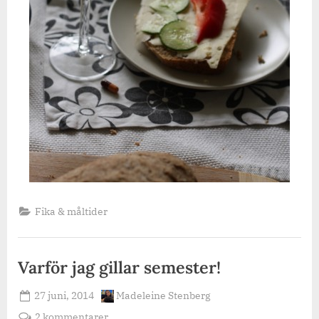
Fika & måltider
Varför jag gillar semester!
Posted
By
27 juni, 2014
Madeleine Stenberg
on
till
2 kommentarer