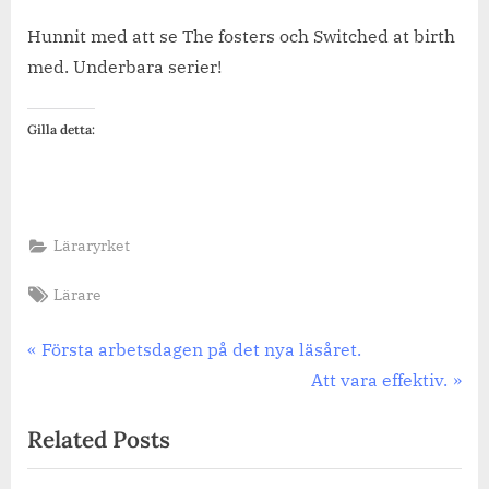
Hunnit med att se The fosters och Switched at birth
med. Underbara serier!
Gilla detta:
Läraryrket
Tags:
Lärare
Inläggsnavigering
Previous
Första arbetsdagen på det nya läsåret.
Post:
Next
Att vara effektiv.
Post:
Related Posts