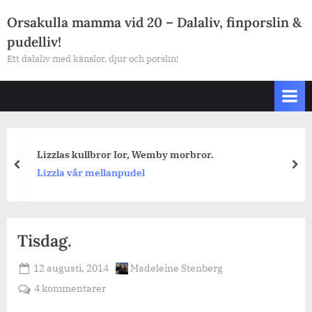
Skip
Orsakulla mamma vid 20 – Dalaliv, finporslin &
to
pudelliv!
content
Ett dalaliv med känslor, djur och porslin!
Lizzlas kullbror Ior, Wemby morbror.
prev
nex
Lizzla vår mellanpudel
Tisdag.
Posted
By
12 augusti, 2014
Madeleine Stenberg
on
till
4 kommentarer
Tisdag.