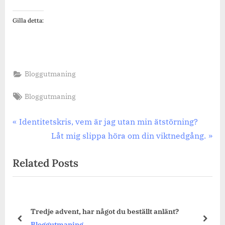
Gilla detta:
Bloggutmaning
Tags:
Bloggutmaning
Inläggsnavigering
Previous
Identitetskris, vem är jag utan min ätstörning?
Post:
Next
Låt mig slippa höra om din viktnedgång.
Post:
Related Posts
Tredje advent, har något du beställt anlänt?
prev
next
Bloggutmaning