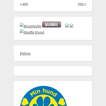
« apr
jun »
Follow