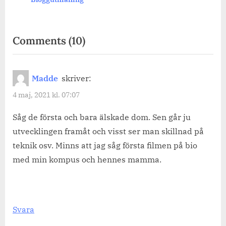
on
Comments
(10)
“Star
Wars-
Madde
skriver:
dagen
4 maj, 2021 kl. 07:07
idag.
Har
Såg de första och bara älskade dom. Sen går ju
utvecklingen framåt och visst ser man skillnad på
du
teknik osv. Minns att jag såg första filmen på bio
sett
med min kompus och hennes mamma.
filmerna?”
Svara