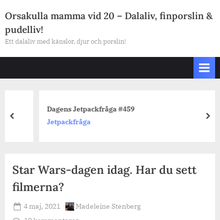
Skip
Orsakulla mamma vid 20 – Dalaliv, finporslin &
to
pudelliv!
content
Ett dalaliv med känslor, djur och porslin!
Dagens Jetpackfråga #459
prev
nex
Jetpackfråga
Star Wars-dagen idag. Har du sett
filmerna?
Posted
By
4 maj, 2021
Madeleine Stenberg
on