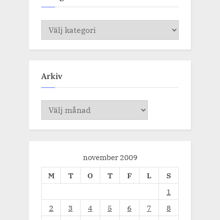
Kategorier
Arkiv
Arkiv
november 2009
M
T
O
T
F
L
S
1
2
3
4
5
6
7
8