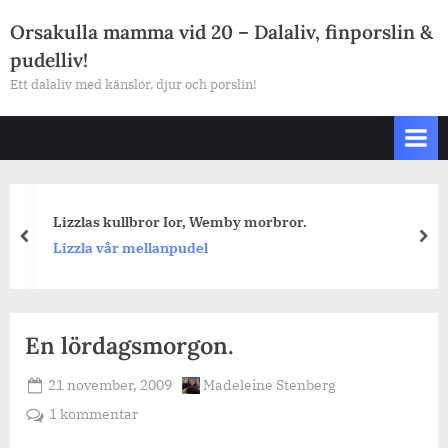
Skip
Orsakulla mamma vid 20 – Dalaliv, finporslin &
to
pudelliv!
content
Ett dalaliv med känslor, djur och porslin!
Lizzlas kullbror Ior, Wemby morbror.
prev
nex
Lizzla vår mellanpudel
En lördagsmorgon.
Posted
By
21 november, 2009
Madeleine Stenberg
on
till
1 kommentar
En