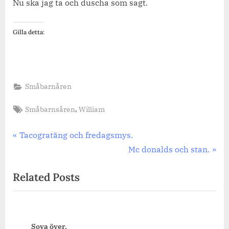
Nu ska jag ta och duscha som sagt.
Gilla detta:
Småbarnåren
Tags:
,
Småbarnsåren
William
Inläggsnavigering
Previous
Tacogratäng och fredagsmys.
Post:
Next
Mc donalds och stan.
Post:
Related Posts
Sova över.