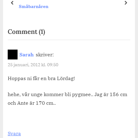
prev
next
Småbarnåren
on
Comment
(1)
“En
lördagsmorgon.”
Sarah
skriver:
25 januari, 2012 kl. 09:50
Hoppas ni får en bra Lördag!
hehe, vår unge kommer bli pygmee.. Jag är 156 cm
och Ante är 170 cm..
Svara