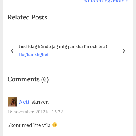
Post:
Next
Vänföreningsmöte
Post:
Related Posts
ska fin och bra!
Att njuta av tystnaden.
prev
next
Högkänslighet
on
Comments
(6)
“Hejsan
på
Nett
skriver:
dejsan.”
15 november, 2012 kl. 16:22
Skönt med lite vila