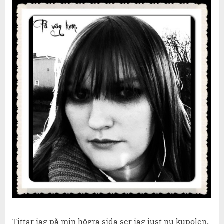
på
dejsan.
Tittar jag på min högra sida ser jag just nu kupolen,