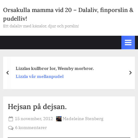
Skip
Orsakulla mamma vid 20 – Dalaliv, finporslin &
to
pudelliv!
content
Ett dalaliv med känslor, djur och porslin!
Lizzlas kullbror Ior, Wemby morbror.
prev
nex
Lizzla vår mellanpudel
Hejsan på dejsan.
Posted
By
15 november, 2012
Madeleine Stenberg
on
till
6 kommentarer
Hejsan