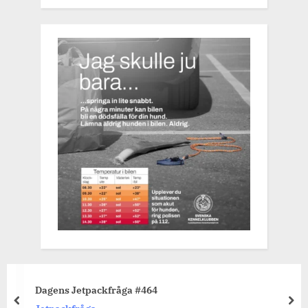
Dagens Jetpackfråga #464
prev
nex