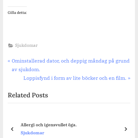
Gilla detta:
Sjukdomar
Inläggsnavigering
Previous
Ominstallerad dator, och deppig måndag på grund
Post:
av sjukdom.
Next
Loppisfynd i form av lite böcker och en film.
Post:
Related Posts
Allergi och igensvullet öga.
prev
next
Sjukdomar