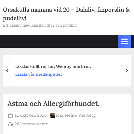
Skip
Orsakulla mamma vid 20 – Dalaliv, finporslin &
to
pudelliv!
content
Ett dalaliv med känslor, djur och porslin!
Lizzlas kullbror Ior, Wemby morbror.
prev
nex
Lizzla vår mellanpudel
Astma och Allergiförbundet.
Posted
By
11 oktober, 2016
Madeleine Stenberg
on
till
26 kommentarer
Astma